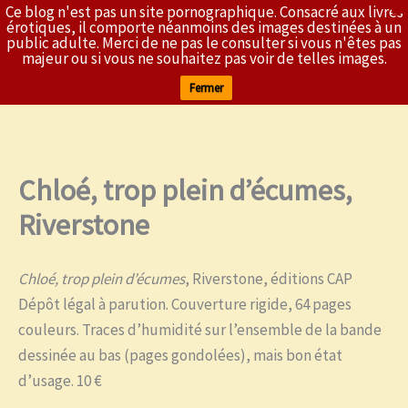
Ce blog n'est pas un site pornographique. Consacré aux livres
X
L'Érothèque
érotiques, il comporte néanmoins des images destinées à un
public adulte. Merci de ne pas le consulter si vous n'êtes pas
majeur ou si vous ne souhaitez pas voir de telles images.
Fermer
Chloé, trop plein d’écumes,
Aller
au
Riverstone
contenu
Chloé, trop plein d’écumes
, Riverstone, éditions CAP
Dépôt légal à parution. Couverture rigide, 64 pages
couleurs. Traces d’humidité sur l’ensemble de la bande
dessinée au bas (pages gondolées), mais bon état
d’usage. 10 €