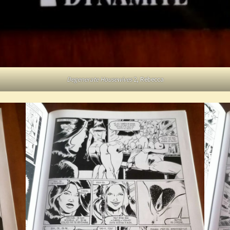
Degenerate Housewives
2, Rebecca