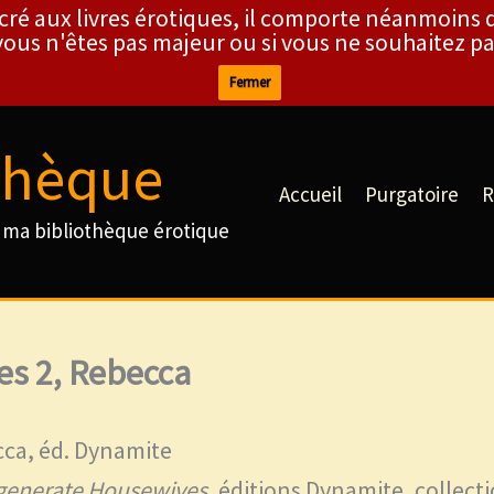
cré aux livres érotiques, il comporte néanmoins d
 vous n'êtes pas majeur ou si vous ne souhaitez pas
Fermer
thèque
Accueil
Purgatoire
R
ma bibliothèque érotique
s 2, Rebecca
ca, éd. Dynamite
generate Housewives
, éditions Dynamite, collecti