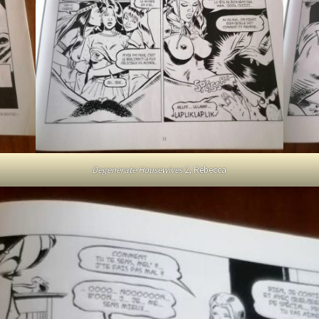
Degenerate Housewives
2, Rebecca