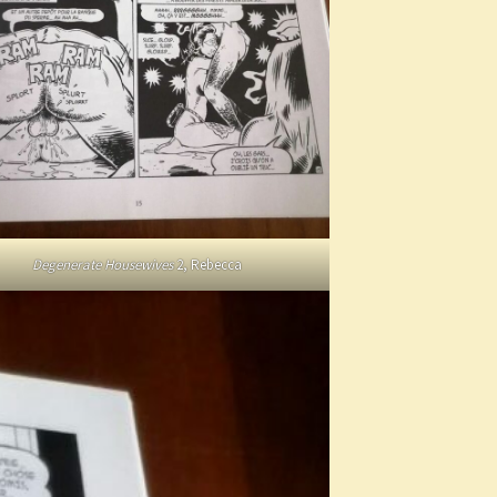
Degenerate Housewives
2, Rebecca