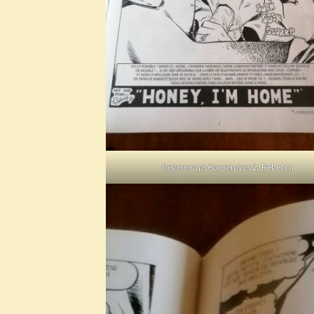
Degenerate Housewives
2, Rebecca