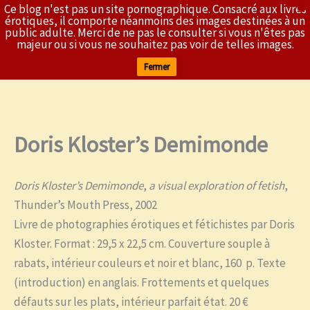
Ce blog n'est pas un site pornographique. Consacré aux livres
X
L'Érothèque
érotiques, il comporte néanmoins des images destinées à un
public adulte. Merci de ne pas le consulter si vous n'êtes pas
majeur ou si vous ne souhaitez pas voir de telles images.
Fermer
Doris Kloster’s Demimonde
Aller
au
contenu
Doris Kloster’s Demimonde
,
a visual exploration of fetish
,
Thunder’s Mouth Press, 2002
Livre de photographies érotiques et fétichistes par Doris
Kloster. Format : 29,5 x 22,5 cm. Couverture souple à
rabats, intérieur couleurs et noir et blanc, 160 p. Texte
(introduction) en anglais. Frottements et quelques
défauts sur les plats, intérieur parfait état. 20 €