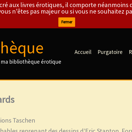
cré aux livres érotiques, il comporte néanmoins d
 vous n'êtes pas majeur ou si vous ne souhaitez pas
Fermer
thèque
Accueil
Purgatoire
R
ma bibliothèque érotique
ards
itions Taschen
chables reprenant des dessins d’Eric Stanton. Form