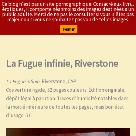
Ce blog n'est pas un site pornographique. Consacré aux livres
X
L'Érothèque
érotiques, il comporte néanmoins des images destinées à un
public adulte. Merci de ne pas le consulter si vous n'êtes pas
majeur ou si vous ne souhaitez pas voir de telles images.
Fermer
La Fugue infinie, Riverstone
Aller
au
contenu
La Fugue infinie
, Riverstone, CAP
Couverture rigide, 52 pages couleurs. Édition originale,
dépôt légal à parution. Traces d’humidité notables dans
la moitié inférieure de toutes les pages, mais bon état
d’usage. 5 €