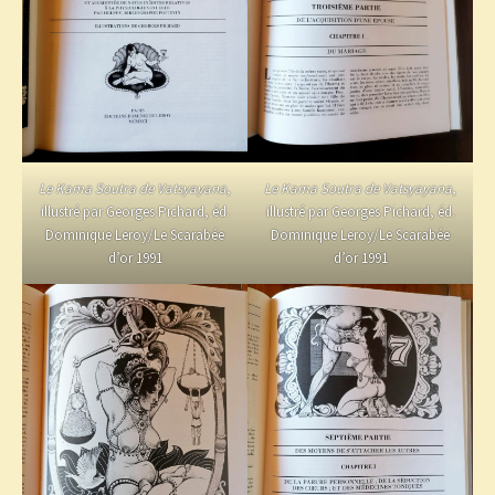
Le Kama Soutra de Vatsyayana
,
Le Kama Soutra de Vatsyayana
,
illustré par Georges Pichard, éd.
illustré par Georges Pichard, éd.
Dominique Leroy/Le Scarabée
Dominique Leroy/Le Scarabée
d’or 1991
d’or 1991