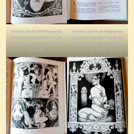
Le Kama Soutra de Vatsyayana
,
Le Kama Soutra de Vatsyayana
,
illustré par Georges Pichard, éd.
illustré par Georges Pichard, éd.
Dominique Leroy/Le Scarabée
Dominique Leroy/Le Scarabée
d’or 1991
d’or 1991