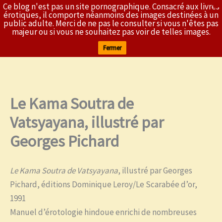
Ce blog n'est pas un site pornographique. Consacré aux livres
X
L'Érothèque
érotiques, il comporte néanmoins des images destinées à un
public adulte. Merci de ne pas le consulter si vous n'êtes pas
majeur ou si vous ne souhaitez pas voir de telles images.
Fermer
Le Kama Soutra de
Aller
au
Vatsyayana, illustré par
contenu
Georges Pichard
Le Kama Soutra de Vatsyayana
, illustré par Georges
Pichard, éditions Dominique Leroy/Le Scarabée d’or,
1991
Manuel d’érotologie hindoue enrichi de nombreuses