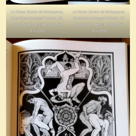
Le Kama Soutra de Vatsyayana
,
Le Kama Soutra de Vatsyayana
,
illustré par Georges Pichard, éd.
illustré par Georges Pichard, éd.
Dominique Leroy/Le Scarabée
Dominique Leroy/Le Scarabée
d’or 1991
d’or 1991