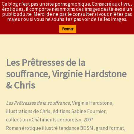
Ce blog n'est pas un site pornographique. Consacré aux livres
X
L'Érothèque
érotiques, il comporte néanmoins des images destinées à un
public adulte. Merci de ne pas le consulter si vous n'êtes pas
majeur ou si vous ne souhaitez pas voir de telles images.
Fermer
Les Prêtresses de la
Aller
au
souffrance, Virginie Hardstone
contenu
& Chris
Les Prêtresses de la souffrance
, Virginie Hardstone,
illustrations de Chris, éditions Sabine Fournier,
collection « Châtiments corporels », 2007
Roman érotique illustré tendance BDSM, grand format,