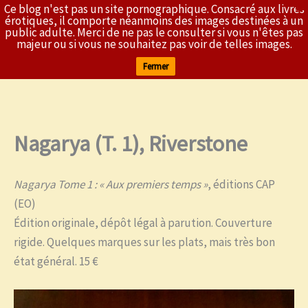
Ce blog n'est pas un site pornographique. Consacré aux livres
X
L'Érothèque
érotiques, il comporte néanmoins des images destinées à un
public adulte. Merci de ne pas le consulter si vous n'êtes pas
majeur ou si vous ne souhaitez pas voir de telles images.
Fermer
Nagarya (T. 1), Riverstone
Aller
au
contenu
Nagarya Tome 1 : « Aux premiers temps »
, éditions CAP
(EO)
Édition originale, dépôt légal à parution. Couverture
rigide. Quelques marques sur les plats, mais très bon
état général. 15 €