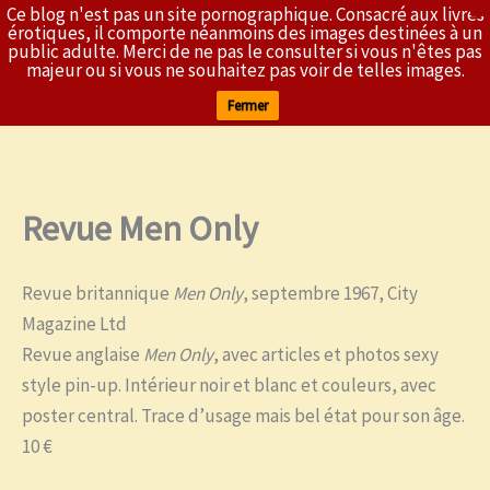
Ce blog n'est pas un site pornographique. Consacré aux livres
X
L'Érothèque
érotiques, il comporte néanmoins des images destinées à un
public adulte. Merci de ne pas le consulter si vous n'êtes pas
majeur ou si vous ne souhaitez pas voir de telles images.
Fermer
Revue Men Only
Aller
au
contenu
Revue britannique
Men Only
, septembre 1967, City
Magazine Ltd
Revue anglaise
Men Only
, avec articles et photos sexy
style pin-up. Intérieur noir et blanc et couleurs, avec
poster central. Trace d’usage mais bel état pour son âge.
10 €