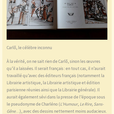
Carlõ, le célèbre inconnu
À la vérité, on ne sait rien de Carlõ, sinon les œuvres
qu’il a laissées. Il serait français : en tout cas, il n’aurait
travaillé qu’avec des éditeurs français (notamment la
Librairie artistique, la Librairie artistique et édition
parisienne réunies ainsi que la Librairie générale). Il
aurait également sévi dans la presse de l’époque sous
le pseudonyme de Charléno (
L’Humour
,
Le
Rire
,
Sans-
Gêne
…), avec des dessins nettement moins audacieux.