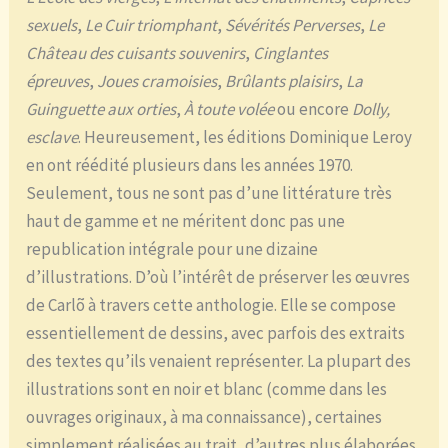
sexuels
,
Le Cuir triomphant
,
Sévérités Perverses
,
Le
Château des cuisants souvenirs
,
Cinglantes
épreuves
,
Joues cramoisies
,
Brûlants plaisirs
,
La
Guinguette aux orties
,
À toute volée
ou encore
Dolly,
esclave
. Heureusement, les éditions Dominique Leroy
en ont réédité plusieurs dans les années 1970.
Seulement, tous ne sont pas d’une littérature très
haut de gamme et ne méritent donc pas une
republication intégrale pour une dizaine
d’illustrations. D’où l’intérêt de préserver les œuvres
de Carlõ à travers cette anthologie. Elle se compose
essentiellement de dessins, avec parfois des extraits
des textes qu’ils venaient représenter. La plupart des
illustrations sont en noir et blanc (comme dans les
ouvrages originaux, à ma connaissance), certaines
simplement réalisées au trait, d’autres plus élaborées,