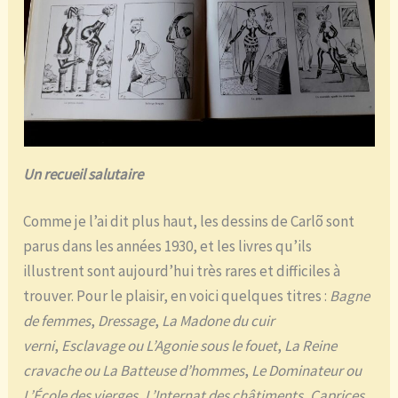
Un recueil salutaire
Comme je l’ai dit plus haut, les dessins de Carlõ sont
parus dans les années 1930, et les livres qu’ils
illustrent sont aujourd’hui très rares et difficiles à
trouver. Pour le plaisir, en voici quelques titres :
Bagne
de femmes
,
Dressage
,
La Madone du cuir
verni
,
Esclavage ou L’Agonie sous le fouet
,
La Reine
cravache ou La Batteuse d’hommes
,
Le Dominateur ou
L’École des vierges
,
L’Internat des châtiments
,
Caprices