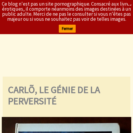
Ce blog n'est pas un site pornographique. Consacré aux livres
X
L'Érothèque
érotiques, il comporte néanmoins des images destinées à un
public adulte. Merci de ne pas le consulter si vous n'êtes pas
majeur ou si vous ne souhaitez pas voir de telles images.
Fermer
Aller
au
contenu
CARLÕ, LE GÉNIE DE LA
PERVERSITÉ