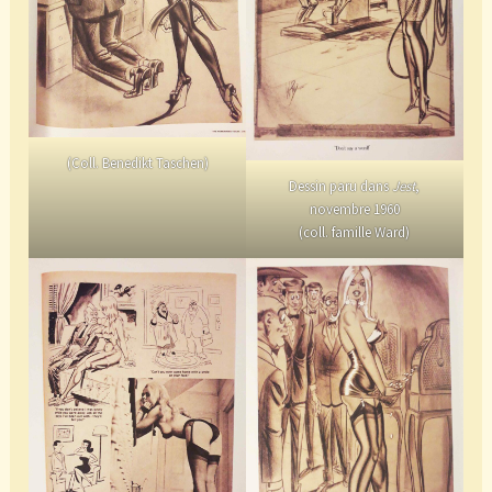
(Coll. Benedikt Taschen)
Dessin paru dans
Jest
,
novembre 1960
(coll. famille Ward)