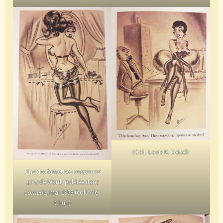
(Coll. Louis K. Meisel)
Une des fameuses
telephone
girls
de Ward, publiée dans
Comedy
, mai 1958 (coll. Alex
Chun)