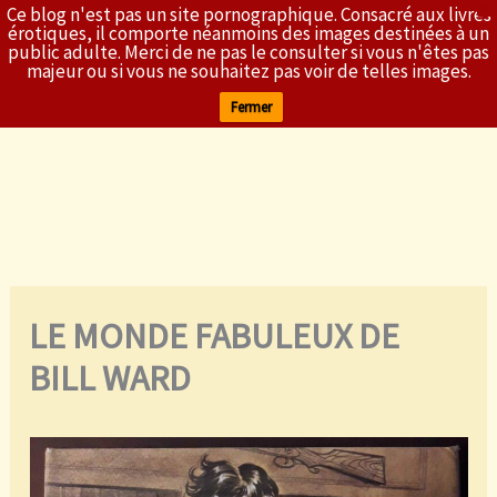
Ce blog n'est pas un site pornographique. Consacré aux livres
X
L'Érothèque
érotiques, il comporte néanmoins des images destinées à un
public adulte. Merci de ne pas le consulter si vous n'êtes pas
majeur ou si vous ne souhaitez pas voir de telles images.
Fermer
Aller
au
contenu
LE MONDE FABULEUX DE
BILL WARD