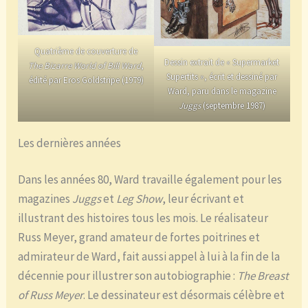
Quatrième de couverture de
Dessin extrait de « Supermarket
The Bizarre World of Bill Ward
,
Supertits », écrit et dessiné par
édité par Eros Goldstripe (1979)
Ward, paru dans le magazine
Juggs
(septembre 1987)
Les dernières années
Dans les années 80, Ward travaille également pour les
magazines
Juggs
et
Leg Show
, leur écrivant et
illustrant des histoires tous les mois. Le réalisateur
Russ Meyer, grand amateur de fortes poitrines et
admirateur de Ward, fait aussi appel à lui à la fin de la
décennie pour illustrer son autobiographie :
The Breast
of Russ Meyer
. Le dessinateur est désormais célèbre et