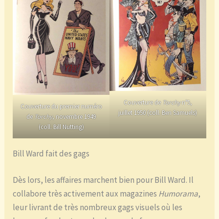
Couverture de
Torchy
n°5,
Couverture du premier numéro
juillet 1950 (coll. Ben Samuels)
de
Torchy
, novembre 1949
(coll. Bill Nutting)
Bill Ward fait des gags
Dès lors, les affaires marchent bien pour Bill Ward. Il
collabore très activement aux magazines
Humorama
,
leur livrant de très nombreux gags visuels où les