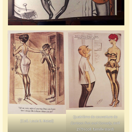
Quatrième de couverture de
(Coll. Louis K. Meisel)
Cartoon Fun and Comedy
, avril
1979 (coll. famille Ward)