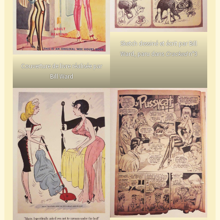
Sketch dessiné et écrit par Bill
Ward, paru dans
Cracked
n°3
Couverture de livre réalisée par
Bill Ward