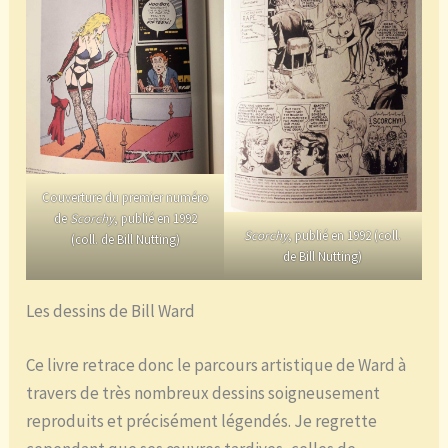
Couverture du premier numéro
de
Scorchy
, publié en 1992
Scorchy
, publié en 1992 (coll.
(coll. de Bill Nutting)
de Bill Nutting)
Les dessins de Bill Ward
Ce livre retrace donc le parcours artistique de Ward à
travers de très nombreux dessins soigneusement
reproduits et précisément légendés. Je regrette