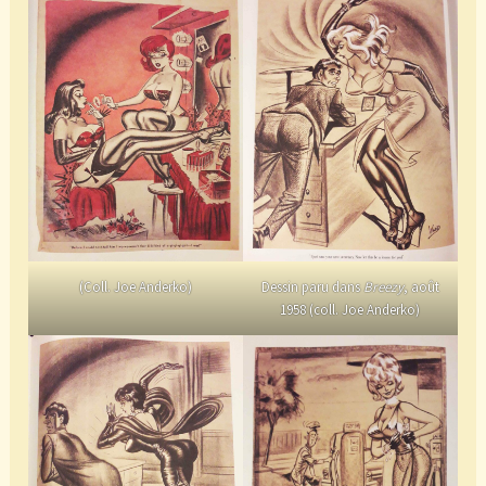
(Coll. Joe Anderko)
Dessin paru dans
Breezy
, août
1958 (coll. Joe Anderko)