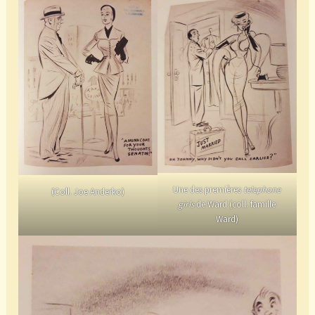
Une des premières
telephone
(Coll. Joe Anderko)
girls
de Ward (coll. famille
Ward)