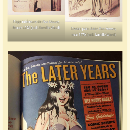
Page intérieure de
Fun House
,
février 1978 (coll. famille Ward)
Dessin paru dans
Fun House
,
mai 1970 (coll. famille Ward)