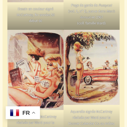
Page de garde de
Pussycat
Dessin en couleur signé
(vol. 1, n° 1), parue dans
Men’s
McCartney, fin années 50
Annual
en 1967
début 60
(coll. famille Ward)
Aquarelle signée McCartney
FR
Aquarelle signée McCartney
réalisée par Ward pour la
réalisée par Ward pour la
Hoover Calender Co au milieu