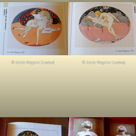
© Gerda Wegener (
Lesbos
)
© Gerda Wegener (
Lesbos
)