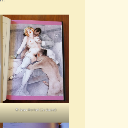
© Jean Morisot (
Le Baiser
)