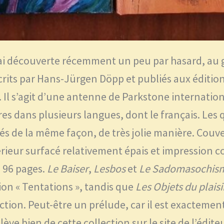
’ai découverte récemment un peu par hasard, au g
rits par Hans-Jürgen Döpp et publiés aux éditio
 Il s’agit d’une antenne de Parkstone internatio
vres dans plusieurs langues, dont le français. Les 
s de la même façon, de très jolie manière. Couver
érieur surfacé relativement épais et impression c
s 96 pages.
Le Baiser
,
Lesbos
et
Le Sadomasochis
ion « Tentations », tandis que
Les
Objets du plaisi
ction. Peut-être un prélude, car il est exacteme
ève bien de cette collection sur le site de l’éditeu