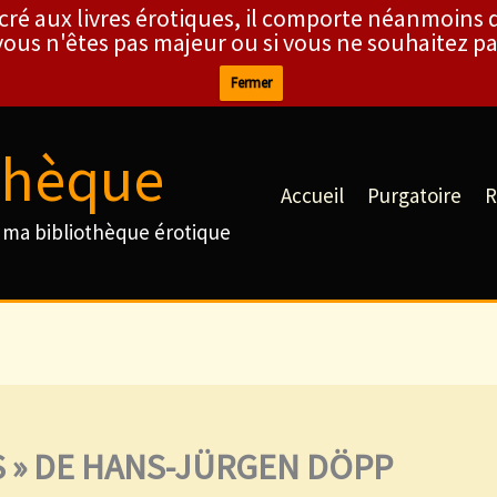
cré aux livres érotiques, il comporte néanmoins d
 vous n'êtes pas majeur ou si vous ne souhaitez pas
Fermer
thèque
Accueil
Purgatoire
R
ma bibliothèque érotique
S » DE HANS-JÜRGEN DÖPP