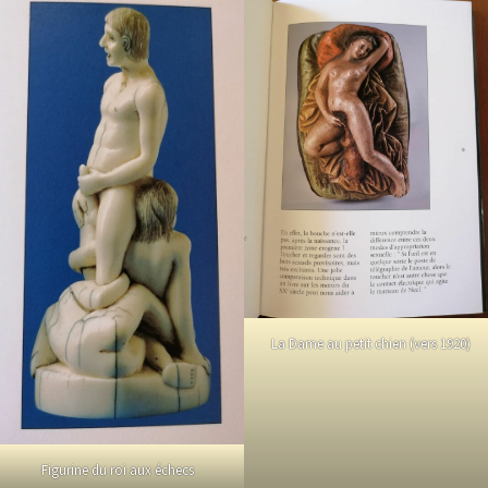
La Dame au petit chien (vers 1920)
Figurine du roi aux échecs