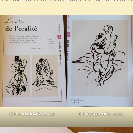
© Frans Masereel (
Le Baiser
)
© Frans Masereel (
Le Baiser
)