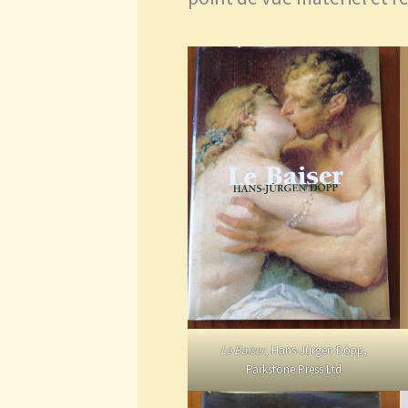
Le Baiser
, Hans-Jürgen Döpp,
Parkstone Press Ltd