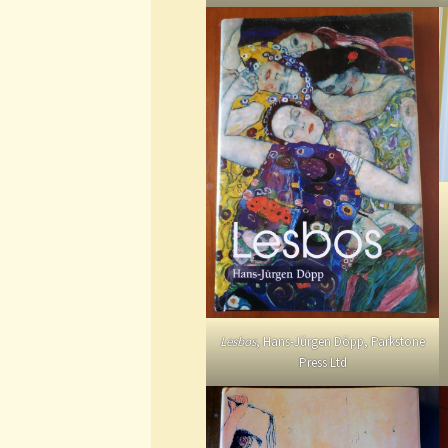
Lesbos
, Hans-Jürgen Döpp, Parkstone
Press Ltd