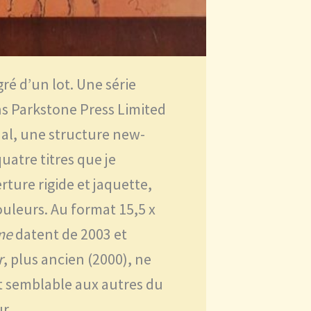
ré d’un lot. Une série
ns Parkstone Press Limited
nal, une structure new-
quatre titres que je
ture rigide et jaquette,
ouleurs. Au format 15,5 x
me
datent de 2003 et
r
, plus ancien (2000), ne
nt semblable aux autres du
r.