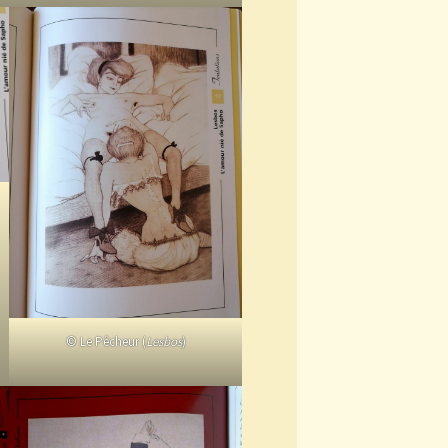
© Le Pêcheur (
Lesbos
)